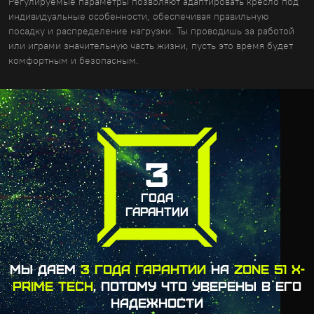
Регулируемые параметры позволяют адаптировать кресло под
индивидуальные особенности, обеспечивая правильную
посадку и распределение нагрузки. Ты проводишь за работой
или играми значительную часть жизни, пусть это время будет
комфортным и безопасным.
3
ГОДА
ГАРАНТИИ
МЫ ДАЕМ
3 ГОДА ГАРАНТИИ
НА
ZONE 51 X-
PRIME TECH
, ПОТОМУ ЧТО УВЕРЕНЫ В ЕГО
НАДЕЖНОСТИ