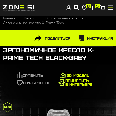
Купите сейчас, платите потом
0
5
Официальный интернет-магазин
Главная
Каталог
Эргономичные кресла
Эргономичное кресло X-Prime Tech
Поделиться
Инструкция
Эргономичное кресло X-
Prime Tech Black-Grey
3D МОДЕЛЬ
СРАВНИТЬ
ПРИМЕРИТЬ
В ИЗБРАННОЕ
В ИНТЕРЬЕРЕ