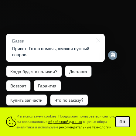
Баззи
Привет! Готов помочь, жмакни нужный
вопрос.
Когда будет в наличии?
Доставка
Возврат
Гарантия
Купить запчасти
Что по заказу?
1
Мы используем cookies. Продолжая пользоваться сайтом,
вы соглашаетесь с
обработкой данных
с целью сбора
OK
аналитики и используем
рекомендательные технологии
.