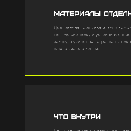
МАТЕРИАЛЫ ОТДЕЛ
Долговечная обшивка Gravity комб
мягкую эко-кожу и устойчивую к и
замшу, а усиленная строчка надеж
ключевые элементы.
ЧТО ВНУТРИ
Внутри - ультраплотный и долгове