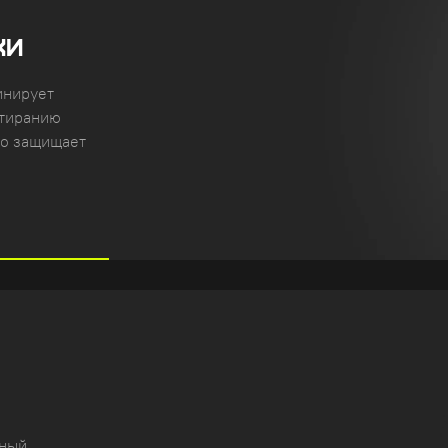
КИ
инирует
стиранию
но защищает
чный