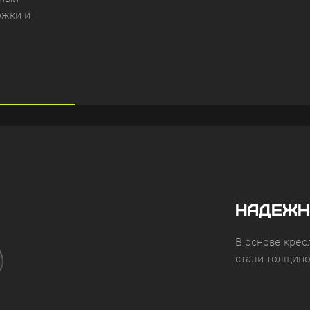
ржки и
НАДЕЖН
В основе кресл
стали толщино