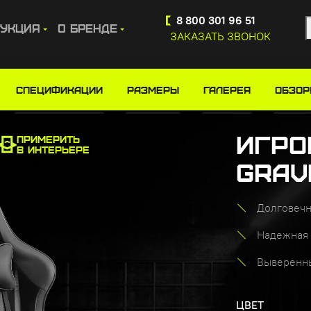
Купите сейчас, платите потом
8 800 301 96 51
укция
О бренде
ЗАКАЗАТЬ ЗВОНОК
кресло GRAVITY
Спецификации
Размеры
ГАЛЕРЕЯ
ОБЗО
Игро
ПРИМЕРИТЬ
В ИНТЕРЬЕРЕ
GRAV
Долговечн
Надежная 
Выверенны
ЦВЕТ