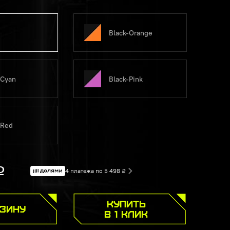
Black-Orange
-Cyan
Black-Pink
-Red
Р
4 платежа по 5 498
Р
КУПИТЬ
РЗИНУ
В 1 КЛИК