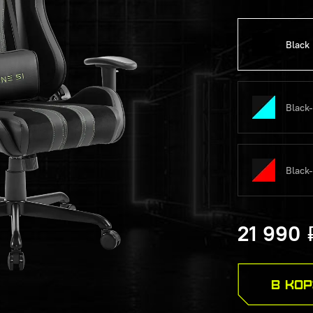
Black
Black
Black
21 990
В КО