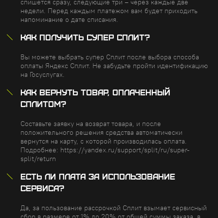
спишется сразу, следующие три – через каждые две
недели. Перед каждым платежом вам будет приходить
напоминание о дате списания.
КАК ПОЛУЧИТЬ СУПЕР СПЛИТ?
Вы можете выбрать супер Сплит после выбора способа
оплаты Яндекс Сплит. Не забудьте пройти идентификацию
на Госуслугах.
КАК ВЕРНУТЬ ТОВАР, ОПЛАЧЕННЫЙ
СПЛИТОМ?
Составьте заявку на возврат товара, и после
положительного решения средства автоматически
вернутся на карту, с которой производилась оплата.
Подробнее: https://yandex.ru/support/split/ru/super-
split/return
ЕСТЬ ЛИ ПЛАТА ЗА ИСПОЛЬЗОВАНИЕ
СЕРВИСА?
Да, за пользование рассрочкой Сплит взымает сервисный
сбор в размере от 1% до 20% от общей суммы заказа, в