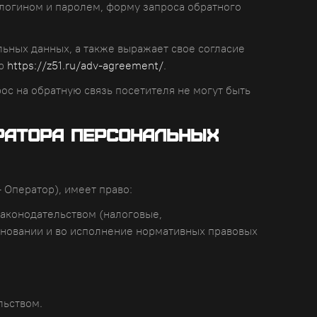
 логином и паролем, форму запроса обратного
льных данных, а также выражает свое согласие
ер
https://z51.ru/adv-agreement/
.
рос на обратную связь посетителя не могут быть
ератора персональных
 Оператор), имеет право:
аконодательством (налоговые,
сновании и во исполнение нормативных правовых
льством.