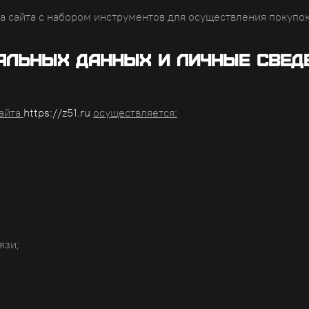
 сайта с набором инструментов для осуществления покупок 
нальных данных и личные свед
сайта
https://z51.ru
осуществляется:
язи;