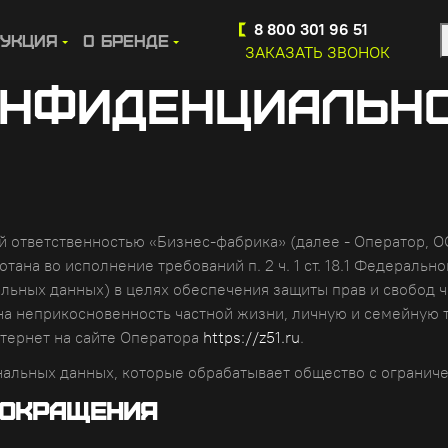
8 800 301 96 51
укция
О бренде
ЗАКАЗАТЬ ЗВОНОК
ОНФИДЕНЦИАЛЬН
ой ответственностью «Бизнес-фабрика» (далее - Оператор, 
тана во исполнение требований п. 2 ч. 1 ст. 18.1 Федеральн
льных данных) в целях обеспечения защиты прав и свобод ч
на неприкосновенность частной жизни, личную и семейную т
ернет на сайте Оператора
https://z51.ru
.
ональных данных, которые обрабатывает общество с огранич
сокращения