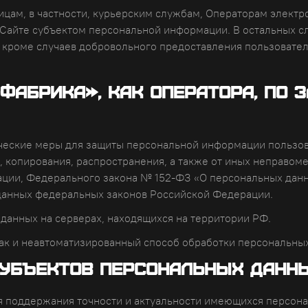
цам, в частности, курьерским службам, Операторам электрос
а Сайте субъектом персональной информации. В остальных 
, кроме случаев добровольного предоставления пользовате
-фабрика», как Оператора, по
ческие меры для защиты персональной информации пользов
 копирования, распространения, а также от иных неправоме
ции, Федерального закона № 152-ФЗ «О персональных данн
данных федеральных законов Российской Федерации.
данных на серверах, находящихся на территории РФ.
так и неавтоматизированный способ обработки персональны
 Субъектов персональных данн
я поддержания точности и актуальности имеющихся персона