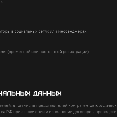
ны:
аторы в социальных сетях или мессенджерах;
еля (временной или постоянной регистрации);
ональных данных
елей, в том числе представителей контрагентов юридичес
тва РФ при заключении и исполнении договоров, проведени