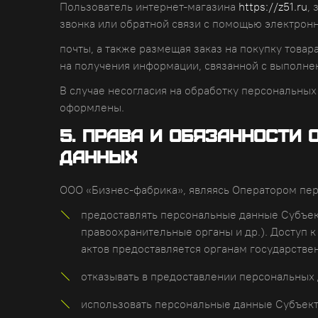
Пользователь интернет-магазина
https://z51.ru
,
звонка или обратной связи с помощью электрон
почты, а также размещая заказ на покупку товар
на получения информации, связанной с выполне
В случае несогласия на обработку персональных 
оформлены.
5. Права и обязанности
данных
ООО «Бизнес-фабрика», являясь Оператором пе
предоставлять персональные данные Субъек
правоохранительные органы и др.). Доступ
актов предоставляется органам государстве
отказывать в предоставлении персональных 
использовать персональные данные Субъекта