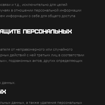
вязи и т.д., исключительно для целей
случаях в отношении персональной информации
лем информации о себе для общего доступа
 защите персональных
ателя от неправомерного или случайного
рных действий с ней третьих лиц в соответствии
ых», подзаконных актов, других определяющих
х данных.
ых
льных данных, а также удаления персональных