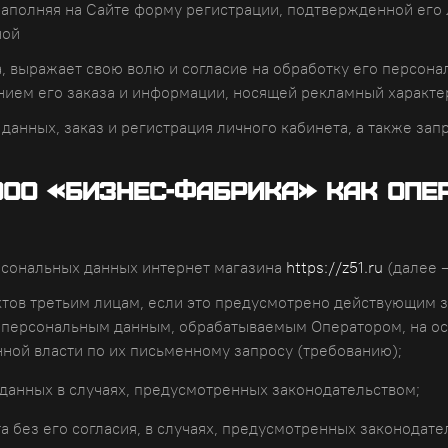
 заполняя на Сайте форму регистрации, подтвержденной его
ной
а, выражает свою волю и согласие на обработку его персона
нием его заказа и информации, носящей рекламный характ
данных, заказ и регистрация личного кабинета, а также зап
 ООО «Бизнес-фабрика» как Оп
рсональных данных интернет магазина
https://z51.ru
(далее –
тов третьим лицам, если это предусмотрено действующим з
 к персональным данным, обрабатываемым Оператором, на о
нной власти по их письменному запросу (требованию);
данных в случаях, предусмотренных законодательством;
 без его согласия, в случаях, предусмотренных законодате