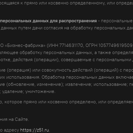
осящаяся к прямо или косвенно определенному, или опреде
персональных данных для распространения
- персональные
данных путем дачи согласия на обработку персональных д
О «Бизнес-фабрика» (ИНН 7714631170, ОГРН 1057749619509, 
твляющее обработку персональных данных, а также определ
отке, действия (операции), совершаемые с персональными
ие (операция) или совокупность действий (операций) с пе
х использования. Обработка персональных данных включает 
ие (обновление, изменение); извлечение; использование; п
; удаление; уничтожение.
о, которое прямо или косвенно определено, или определя
ния на Сайте.
по адресу
https://z51.ru
.