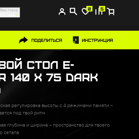
0
5
Ваш город
Москва
Поделиться
Инструкция
вой стол e-
r 140 x 75 Dark
d
ская регулировка высоты с 4 режимами памяти –
ается под твой ритм
ая глубина и ширина – пространство для твоего
о сетапа