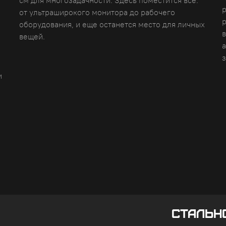
от ультраширокого монитора до рабочего
р
оборудования, и еще останется место для личных
в
вещей.
а
и
СТАЛЬН