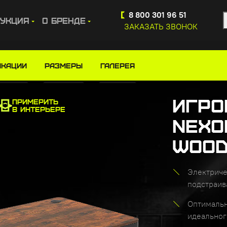
Купите сейчас, платите потом
8 800 301 96 51
укция
О бренде
ЗАКАЗАТЬ ЗВОНОК
тол e-Nexor 140 x 75 Dark Wood
икации
Размеры
ГАЛЕРЕЯ
Игро
ПРИМЕРИТЬ
В ИНТЕРЬЕРЕ
Nexo
Woo
Электриче
подстраив
Оптимальн
идеальног