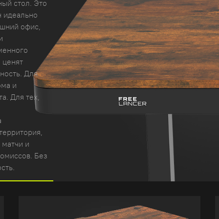
ный стол. Это
н идеально
шний офис,
и
менного
 ценят
ность. Для
ома и
. Для тех,
а
 территория,
 матчи и
ромиссов. Без
сть.