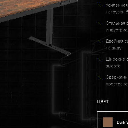
Усиленная
нагрузки 
Стальная 
индустриа
Двойная с
на виду
Широкие о
высоте
Сдержанны
пространс
ЦВЕТ
Dark 