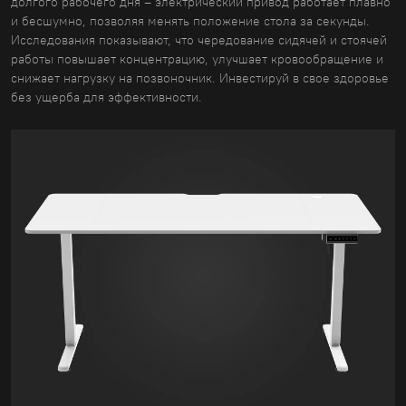
долгого рабочего дня – электрический привод работает плавно
и бесшумно, позволяя менять положение стола за секунды.
Исследования показывают, что чередование сидячей и стоячей
работы повышает концентрацию, улучшает кровообращение и
снижает нагрузку на позвоночник. Инвестируй в свое здоровье
без ущерба для эффективности.