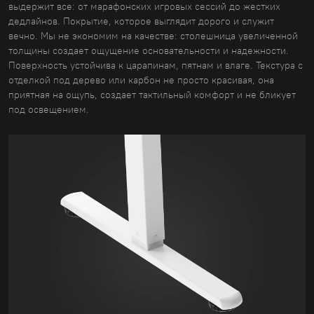
выдержит все: от марафонских игровых сессий до жестких
дедлайнов. Покрытие, которое выглядит дорого и служит
вечно. Мы не экономим на качестве: столешница увеличенной
толщины создает ощущение основательности и надежности.
Поверхность устойчива к царапинам, пятнам и влаге. Текстура с
отделкой под дерево или карбон не просто красивая, она
приятная на ощупь, создает тактильный комфорт и не бликует
под освещением.