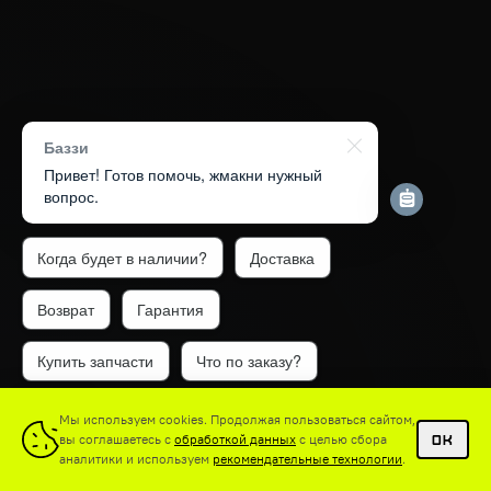
Баззи
Привет! Готов помочь, жмакни нужный
вопрос.
Когда будет в наличии?
Доставка
Возврат
Гарантия
Купить запчасти
Что по заказу?
1
Мы используем cookies. Продолжая пользоваться сайтом,
вы соглашаетесь с
обработкой данных
с целью сбора
OK
аналитики и используем
рекомендательные технологии
.