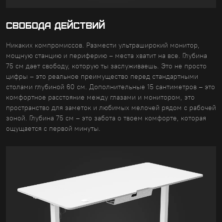
СВОБОДА ДЕЙСТВИЙ
Никаких компромиссов. Размести ультраширокий монитор,
мощную станцию и периферию – места хватит на все. Глубина
75 см дает свободу, которую ты заслуживаешь. Это не просто
цифры – это реальное преимущество перед стандартными
столами глубиной 60 см. Дополнительные 15 сантиметров – это
комфортное расстояние между глазами и монитором, это
пространство для заметок и любимых мелочей рядом с рабочей
зоной. Глубина 75 см – это забота о твоем комфорте, которая
ощущается с первой минуты.