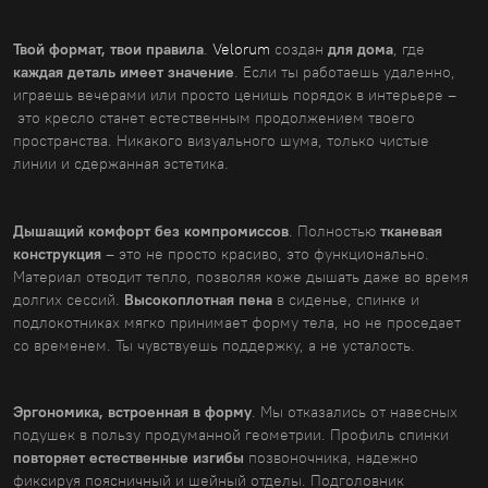
Твой формат, твои правила
.
Velorum
создан
для дома
, где
каждая деталь имеет значение
. Если ты работаешь удаленно,
играешь вечерами или просто ценишь порядок в интерьере –
это кресло станет естественным продолжением твоего
пространства. Никакого визуального шума, только чистые
линии и сдержанная эстетика.
Дышащий комфорт без компромиссов
. Полностью
тканевая
конструкция
– это не просто красиво, это функционально.
Материал отводит тепло, позволяя коже дышать даже во время
долгих сессий.
Высокоплотная пена
в сиденье, спинке и
подлокотниках мягко принимает форму тела, но не проседает
со временем. Ты чувствуешь поддержку, а не усталость.
Эргономика, встроенная в форму
. Мы отказались от навесных
подушек в пользу продуманной геометрии. Профиль спинки
повторяет естественные изгибы
позвоночника, надежно
фиксируя поясничный и шейный отделы. Подголовник