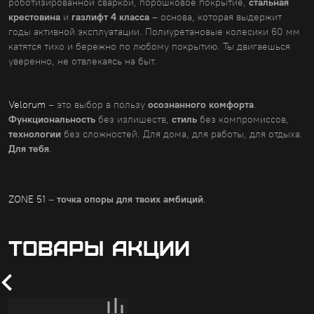
роботизированной сваркой, порошковое покрытие,
стальная
крестовина
и
газлифт 4 класса
– основа, которая выдержит
годы активной эксплуатации. Полиуретановые колесики 60 мм
катятся тихо и бережно по любому покрытию. Ты двигаешься
уверенно, не отвлекаясь на быт.
Velorum
– это выбор в пользу
осознанного комфорта
.
Функциональность
без излишеств,
стиль
без компромиссов,
технологии
без сложностей. Для дома, для работы, для отдыха.
Для тебя
.
ZONE 51
–
точка опоры для твоих амбиций
.
ТОВАРЫ АКЦИИ