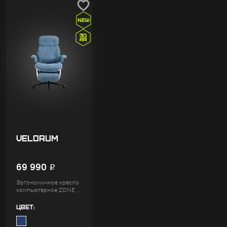
VELORUM
69 990
Р
Эргономичное кресло
компьютерное ZONE 51
VELORUM (ткань)
ЦВЕТ: