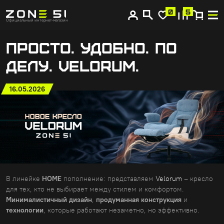
0
5
Главная
Новости ZONE 51
Официальный интернет-магазин
Просто. Удобно. По делу. Velorum.
ПРОСТО. УДОБНО. ПО
ДЕЛУ. VELORUM.
16.05.2026
В линейке
HOME
пополнение: представляем
Velorum
– кресло
для тех, кто не выбирает между стилем и комфортом.
Минималистичный дизайн
,
продуманная конструкция
и
технологии
, которые работают незаметно, но эффективно.