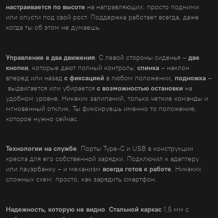
настраивается по высоте
на направляющих: просто подними
или опусти под свой рост. Поддержка работает всегда, даже
когда ты об этом не думаешь.
Управление в два движения
. С левой стороны сиденья –
две
кнопки
, которые дают полный контроль:
спинка
– наклон
вперед или назад
с фиксацией
в любом положении,
подножка
–
выдвигается или убирается
с возможностью остановки
на
удобном уровне. Никаких залипаний, только четкие команды и
мгновенный отклик. Ты фиксируешь именно то положение,
которое нужно сейчас.
Технологии на службе
. Порты Type-C и USB в конструкции
кресла для его собственной зарядки. Подключил к адаптеру
или пауэрбанку – и механизм
всегда готов к работе
. Никаких
сложных схем: просто, как зарядить смартфон.
Надежность, которую не видно
.
Стальной каркас
1,5 мм с