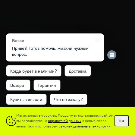
Баззи
Привет! Готов помочь, жмакни нужный
вопрос.
Когда будет в наличии?
Доставка
Возврат
Гарантия
Купить запчасти
Что по заказу?
1
Мы используем cookies. Продолжая пользоваться сайтом,
вы соглашаетесь с
обработкой данных
с целью сбора
OK
аналитики и используем
рекомендательные технологии
.