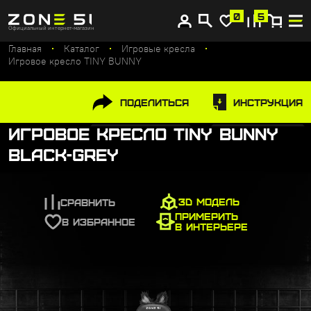
Купите сейчас, платите потом
0
5
Официальный интернет-магазин
Главная
Каталог
Игровые кресла
Игровое кресло TINY BUNNY
Поделиться
Инструкция
Игровое кресло TINY BUNNY
Black-Grey
3D МОДЕЛЬ
СРАВНИТЬ
ПРИМЕРИТЬ
В ИЗБРАННОЕ
В ИНТЕРЬЕРЕ