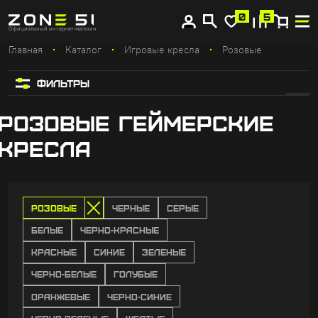
Купите сейчас, платите потом
0
5
Официальный интернет-магазин
Главная
Каталог
Игровые кресла
Розовые
ФИЛЬТРЫ
РОЗОВЫЕ ГЕЙМЕРСКИЕ
КРЕСЛА
РОЗОВЫЕ
ЧЕРНЫЕ
СЕРЫЕ
БЕЛЫЕ
ЧЕРНО-КРАСНЫЕ
КРАСНЫЕ
СИНИЕ
ЗЕЛЕНЫЕ
ЧЕРНО-БЕЛЫЕ
ГОЛУБЫЕ
ОРАНЖЕВЫЕ
ЧЕРНО-СИНИЕ