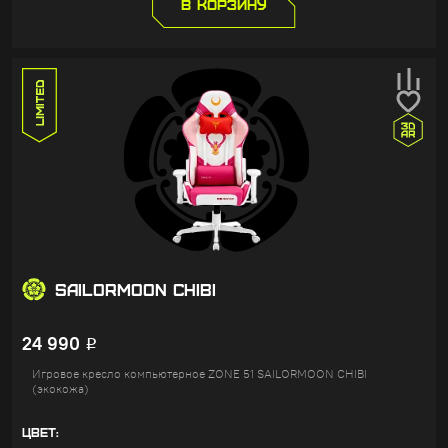
В КОРЗИНУ
SAILORMOON CHIBI
24 990
Р
Игровое кресло компьютерное ZONE 51 SAILORMOON CHIBI
(экокожа)
ЦВЕТ: