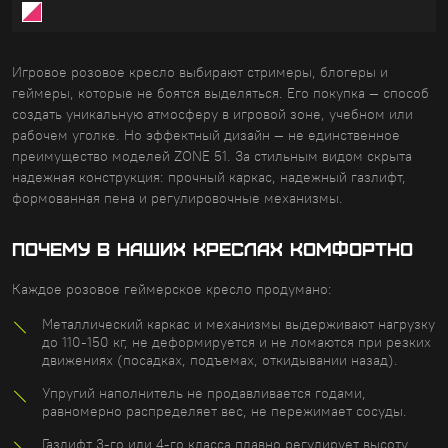
Игровое розовое кресло выбирают стримеры, блогеры и
геймеры, которые не боятся выделяться. Его покупка — способ
создать уникальную атмосферу в игровой зоне, учебном или
рабочем уголке. Но эффектный дизайн — не единственное
преимущество моделей ZONE 51. За стильным видом скрыта
надежная конструкция: прочный каркас, надежный газлифт,
формованная пена и регулировочные механизмы.
Почему в наших креслах комфортно
Каждое розовое геймерское кресло продумано:
Металлический каркас и механизмы выдерживают нагрузку
до 110-150 кг, не деформируется и не ломаются при резких
движениях (посадках, подъемах, откидывании назад).
Упругий наполнитель не продавливается годами,
равномерно распределяет вес, не пережимает сосуды.
Газлифт 3-го или 4-го класса плавно регулирует высоту,