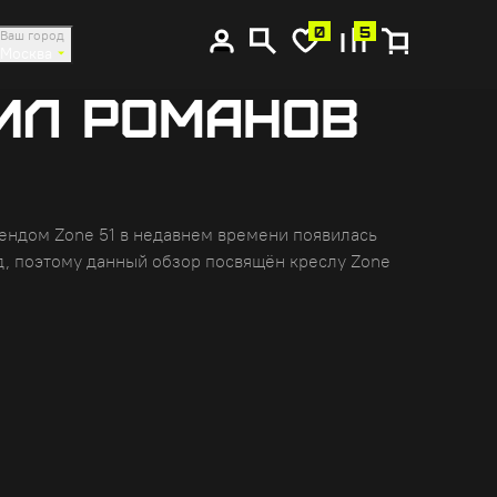
0
5
Ваш город
Москва
АИЛ РОМАНОВ
ендом Zone 51 в недавнем времени появилась
д, поэтому данный обзор посвящён креслу Zone