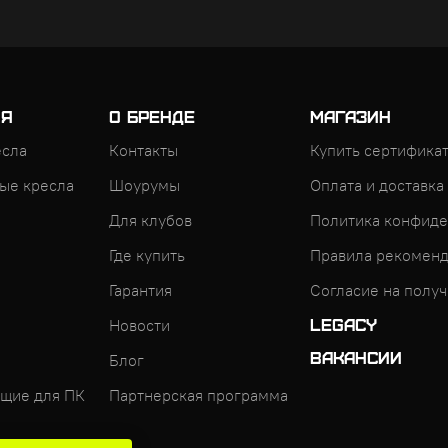
ИЯ
О БРЕНДЕ
МАГАЗИН
есла
Контакты
Купить сертифика
ые кресла
Шоурумы
Оплата и доставка
Для клубов
Политика конфиде
Где купить
Правила рекоменд
Гарантия
Согласие на полу
Новости
LEGACY
ВАКАНСИИ
Блог
щие для ПК
Партнерская программа