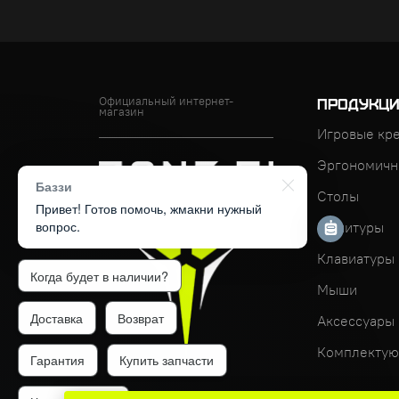
Официальный интернет-
ПРОДУКЦ
магазин
Игровые кр
Эргономичн
Баззи
Столы
Привет! Готов помочь, жмакни нужный
вопрос.
Гарнитуры
Клавиатуры
Когда будет в наличии?
Мыши
Доставка
Возврат
Аксессуары
Комплектую
Гарантия
Купить запчасти