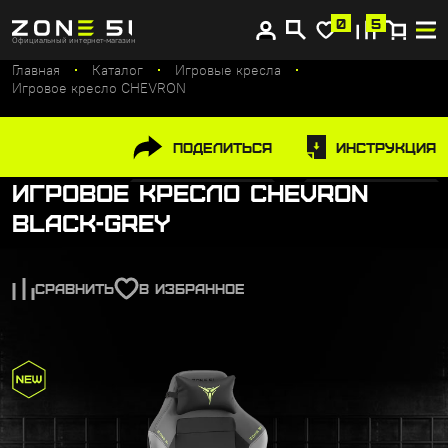
Купите сейчас, платите потом
0
5
Официальный интернет-магазин
Главная
Каталог
Игровые кресла
Игровое кресло CHEVRON
Поделиться
Инструкция
Игровое кресло CHEVRON
Black-Grey
СРАВНИТЬ
В ИЗБРАННОЕ