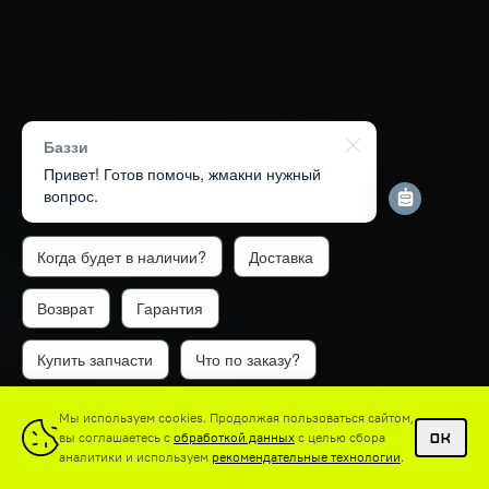
Баззи
Привет! Готов помочь, жмакни нужный
вопрос.
Когда будет в наличии?
Доставка
Возврат
Гарантия
Купить запчасти
Что по заказу?
1
Мы используем cookies. Продолжая пользоваться сайтом,
вы соглашаетесь с
обработкой данных
с целью сбора
OK
аналитики и используем
рекомендательные технологии
.