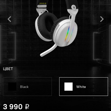
ЦВЕТ
Black
White
3 990
Р