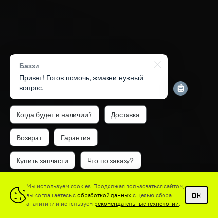
Баззи
Привет! Готов помочь, жмакни нужный
вопрос.
Когда будет в наличии?
Доставка
Возврат
Гарантия
Купить запчасти
Что по заказу?
1
Мы используем cookies. Продолжая пользоваться сайтом,
вы соглашаетесь с
обработкой данных
с целью сбора
OK
аналитики и используем
рекомендательные технологии
.