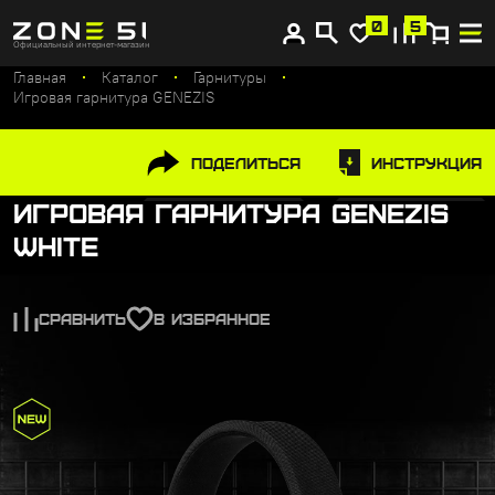
Купите сейчас, платите потом
0
5
Официальный интернет-магазин
Главная
Каталог
Гарнитуры
Игровая гарнитура GENEZIS
Поделиться
Инструкция
Игровая гарнитура GENEZIS
White
СРАВНИТЬ
В ИЗБРАННОЕ