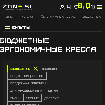
Купите сейчас, платите потом
0
5
Официальный интернет-магазин
Главная
Каталог
Эргономичные кресла
Бюджетные
ФИЛЬТРЫ
БЮДЖЕТНЫЕ
ЭРГОНОМИЧНЫЕ КРЕСЛА
БЮДЖЕТНЫЕ
ЭКОКОЖА
ПОДСТАВКА ДЛЯ НОГ
ПОДДЕРЖКА ПОЯСНИЦЫ
ДЛЯ РУКОВОДИТЕЛЯ
СЕТКА
ТКАНЬ
ЧЕРНЫЕ
ДОРОГИЕ