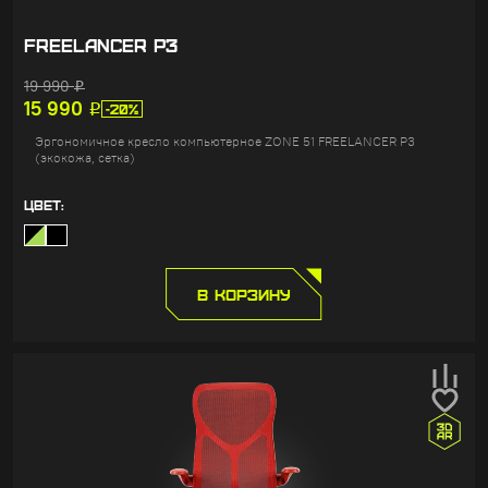
FREELANCER P3
19 990
Р
15 990
Р
-20%
Эргономичное кресло компьютерное ZONE 51 FREELANCER P3
(экокожа, сетка)
ЦВЕТ:
В КОРЗИНУ