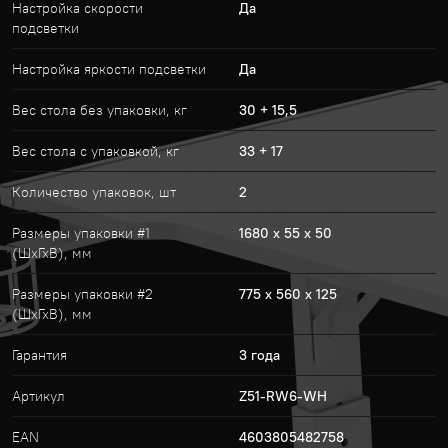
Настройка скорости
Да
подсветки
Настройка яркости подсветки
Да
Вес стола без упаковки, кг
30 + 15,5
Вес стола с упаковкой, кг
33 + 17
Количество упаковок, шт
2
Размеры упаковки #1
1680 x 55 x 50
(ШхГхВ), мм
Размеры упаковки #2
775 x 560 x 125
(ШхГхВ), мм
Гарантия
3 года
Артикул
Z51-RW6-WH
EAN
4603805482758