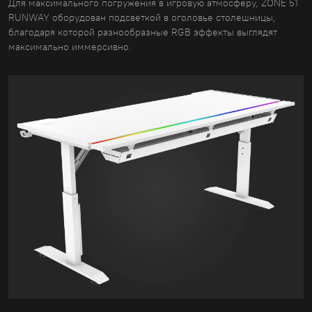
Для максимального погружения в игровую атмосферу, ZONE 51
RUNWAY оборудован подсветкой в оголовье столешницы,
благодаря которой разнообразные RGB эффекты выглядят
максимально иммерсивно.