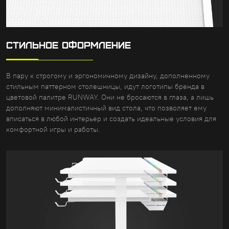
СТИЛЬНОЕ ОФОРМЛЕНИЕ
В пару к строгому и эргономичному дизайну, дополненному
стильным паттерном столешницы, идут логотипы бренда в
цветовой палитре RUNWAY. Они не бросаются в глаза, а лишь
дополняют минималистичный вид стола, что позволяет ему
вписаться в любой интерьер и создать идеальные условия для
комфортной игры и работы.