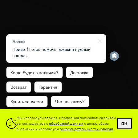
Баззи
Привет! Готов помочь, жмакни нужный
вопрос.
Когда будет в наличии?
Доставка
Возврат
Гарантия
Купить запчасти
Что по заказу?
1
Мы используем cookies. Продолжая пользоваться сайтом,
вы соглашаетесь с
обработкой данных
с целью сбора
OK
аналитики и используем
рекомендательные технологии
.