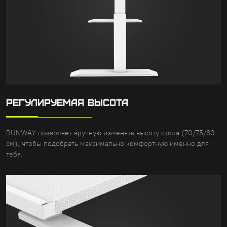
РЕГУЛИРУЕМАЯ ВЫСОТА
RUNWAY позволяет вручную изменять высоту стола (70/75/80
см), чтобы подобрать максимально комфортную именно для
тебя.