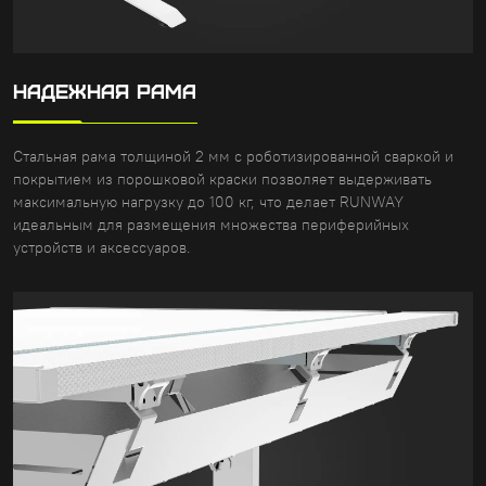
НАДЕЖНАЯ РАМА
Стальная рама толщиной 2 мм с роботизированной сваркой и
покрытием из порошковой краски позволяет выдерживать
максимальную нагрузку до 100 кг, что делает RUNWAY
идеальным для размещения множества периферийных
устройств и аксессуаров.