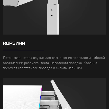
КОРЗИНА
Лоток сзади стола служит для размещения проводов и кабелей,
организации рабочего места, наведении порядка. Корзина
поможет спрятать все провода и скрыть излишки.