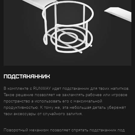
ПОДСТАКАННИК
В комплекте с RUNWAY идет подстаканник для твоих напитков.
Такое решение позволяет не захламлять рабочее или игровое
пространство а использовать его с максимальной
продуктивностью. К тому же, эта небольшая деталь убережёт
твои аксессуары от случайного залития.
Поворотный механизм позволяет спрятать подстаканник под