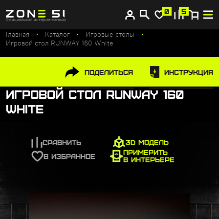
Купите сейчас, платите потом
0
5
Официальный интернет-магазин
Главная
Каталог
Игровые столы
Игровой стол RUNWAY 160 White
Поделиться
Инструкция
Игровой стол RUNWAY 160
White
3D МОДЕЛЬ
СРАВНИТЬ
ПРИМЕРИТЬ
В ИЗБРАННОЕ
В ИНТЕРЬЕРЕ