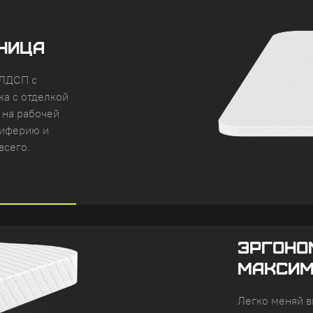
НИЦА
 ЛДСП с
ка с отделкой
 на рабочей
риферию и
всего.
ЭРГОНО
МАКСИ
Легко меняй в