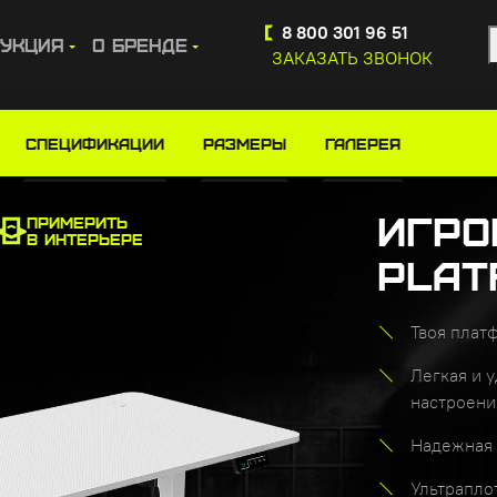
Купите сейчас, платите потом
8 800 301 96 51
укция
О бренде
ЗАКАЗАТЬ ЗВОНОК
тол e-Platform 120 White
Спецификации
Размеры
ГАЛЕРЕЯ
Игро
ПРИМЕРИТЬ
В ИНТЕРЬЕРЕ
Plat
Твоя плат
Легкая и 
настроени
Надежная 
Ультрапло