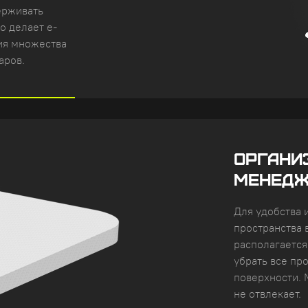
ерживать
о делает e-
ия множества
аров.
ОРГАНИ
МЕНЕДЖ
Для удобства 
пространства 
располагается
убрать все пр
поверхности. 
не отвлекает.