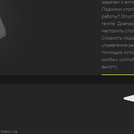
задачам и акт
Подними стол!
работы? Опуст
темпе. Диапаз
настроить сто
Скорость подъ
управления ра
помощью котор
особых усили
высоту.
ытием из