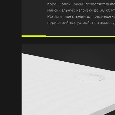
порошковой краски позволяет выд
максимальную нагрузку до 60 кг, чт
Platform идеальным для размещен
периферийных устройств и аксессу