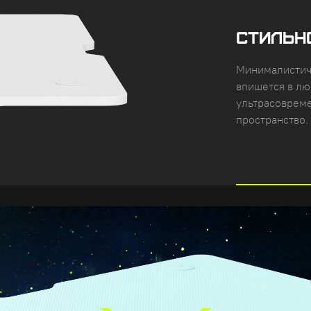
СТИЛЬН
Минималистич
впишется в лю
ультрасовреме
пространство.