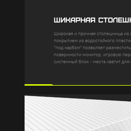
ШИКАРНАЯ СТОЛЕШ
Широкая и прочная столешница из
покрытием из водостойкого пласти
"под карбон" позволяет разместить
поверхности монитор, игровую пе
системный блок - места хватит для 