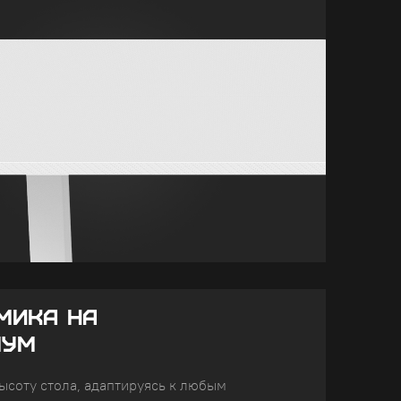
МИКА НА
МУМ
ысоту стола, адаптируясь к любым