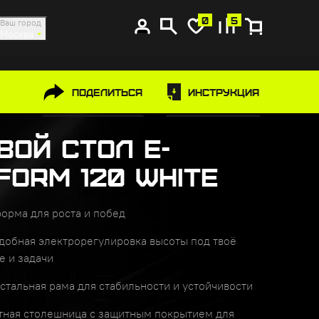
0
5
Ваш город
Москва
Поделиться
Инструкция
вой стол e-
form 120 White
форма для роста и побед
удобная электрорегулировка высоты под твоё
е и задачи
стальная рама для стабильности и устойчивости
тная столешница с защитным покрытием для