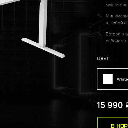
максималь
Минималис
в любой с
Встроенны
рабочем п
ЦВЕТ
White
15 990
В КО