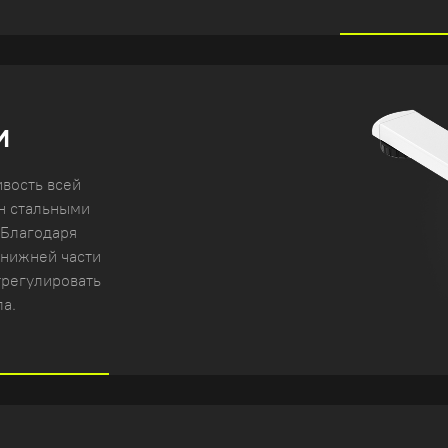
И
ивость всей
ан стальными
 Благодаря
 нижней части
трегулировать
а.