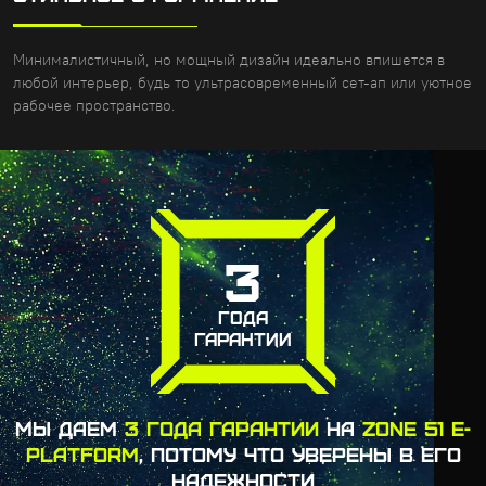
Минималистичный, но мощный дизайн идеально впишется в
любой интерьер, будь то ультрасовременный сет-ап или уютное
рабочее пространство.
3
ГОДА
ГАРАНТИИ
МЫ ДАЕМ
3 ГОДА ГАРАНТИИ
НА
ZONE 51 E-
PLATFORM
, ПОТОМУ ЧТО УВЕРЕНЫ В ЕГО
НАДЕЖНОСТИ