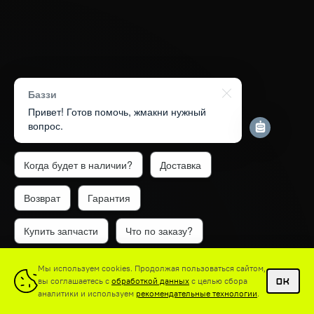
Баззи
Привет! Готов помочь, жмакни нужный
вопрос.
Когда будет в наличии?
Доставка
Возврат
Гарантия
Купить запчасти
Что по заказу?
1
Мы используем cookies. Продолжая пользоваться сайтом,
вы соглашаетесь с
обработкой данных
с целью сбора
OK
аналитики и используем
рекомендательные технологии
.