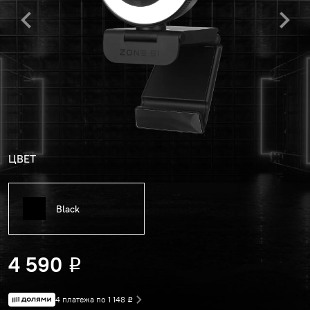
ЦВЕТ
Black
4 590
Р
4 платежа по 1 148
Р