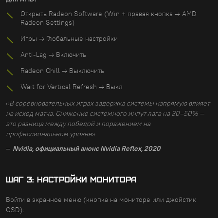
Открыть Radeon Software (Win + правая кнопка → AMD
Radeon Settings)
Игры → Глобальные настройки
Anti-Lag → Включить
Radeon Chill → Выключить
Wait for Vertical Refresh → Выкл
«
В соревновательных играх задержка системы напрямую влияет
на исход матча. Снижение системного инпут лага на 30–50% —
это разница между победой и поражением на
профессиональном уровне
»
—
Nvidia, официальный анонс Nvidia Reflex, 2020
ШАГ 3: НАСТРОЙКИ МОНИТОРА
Войти в экранное меню (кнопка на мониторе или джойстик
OSD):