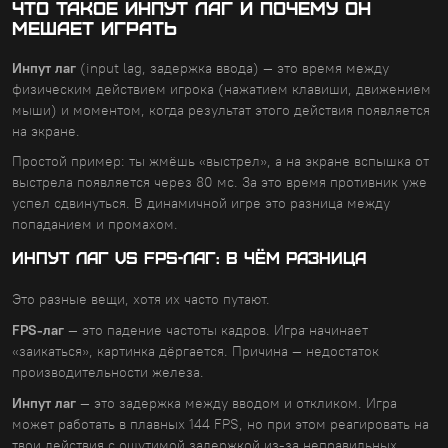
Что такое инпут лаг и почему он
мешает играть
Инпут лаг
(input lag, задержка ввода) — это время между
физическим действием игрока (нажатием клавиши, движением
мыши) и моментом, когда результат этого действия появляется
на экране.
Простой пример: ты жмёшь «выстрел», а на экране вспышка от
выстрела появляется через 80 мс. За это время противник уже
успел сдвинуться. В динамичной игре это разница между
попаданием и промахом.
ИНПУТ ЛАГ VS FPS-ЛАГ: В ЧЁМ РАЗНИЦА
Это разные вещи, хотя их часто путают.
FPS-лаг
— это падение частоты кадров. Игра начинает
«заикаться», картинка дёргается. Причина — недостаток
производительности железа.
Инпут лаг
— это задержка между вводом и откликом. Игра
может работать в плавных 144 FPS, но при этом реагировать на
твои действия с ощутимой задержкой из-за неправильных