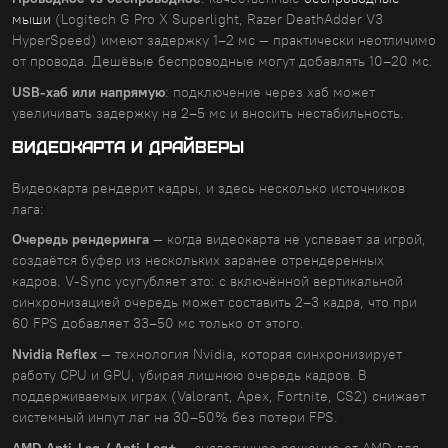
мыши
(Logitech G Pro X Superlight, Razer DeathAdder V3
HyperSpeed) имеют задержку 1–2 мс — практически неотличимо
от провода. Дешёвые беспроводные могут добавлять 10–20 мс.
USB-хаб или напрямую
: подключение через хаб может
увеличивать задержку на 2–5 мс и вносить нестабильность.
ВИДЕОКАРТА И ДРАЙВЕРЫ
Видеокарта рендерит кадры, и здесь несколько источников
лага:
Очередь рендеринга
— когда видеокарта не успевает за игрой,
создаётся буфер из нескольких заранее отрендеренных
кадров. V-Sync усугубляет это: с включённой вертикальной
синхронизацией очередь может составить 2–3 кадра, что при
60 FPS добавляет 33–50 мс только от этого.
Nvidia Reflex
— технология Nvidia, которая синхронизирует
работу CPU и GPU, убирая лишнюю очередь кадров. В
поддерживаемых играх (Valorant, Apex, Fortnite, CS2) снижает
системный инпут лаг на 30–50% без потери FPS.