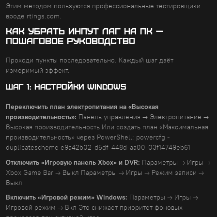
Этим методом пользуются профессиональные тестировщики
вроде rtings.com.
Как убрать инпут лаг на ПК —
пошаговое руководство
Проходи пункты последовательно. Каждый шаг даёт
измеримый эффект.
ШАГ 1: НАСТРОЙКИ WINDOWS
Переключить план электропитания на «Высокая
производительность»:
Панель управления → Электропитание →
Высокая производительность Или создать план «Максимальная
производительность» через PowerShell: powercfg -
duplicatescheme e9a42b02-d5df-448d-aa00-03f14749eb61
Отключить «Игровую панель Xbox» и DVR:
Параметры → Игры →
Xbox Game Bar → Выкл Параметры → Игры → Режим записи →
Выкл
Включить «Игровой режим» Windows:
Параметры → Игры →
Игровой режим → Вкл Это снижает приоритет фоновых