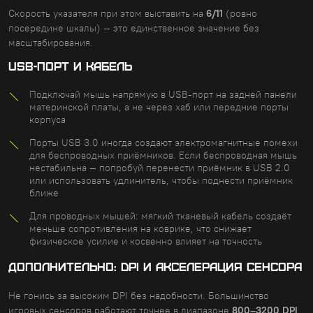
Скорость указателя при этом выставить на
6/11
(ровно
посередине шкалы) — это единственное значение без
масштабирования.
USB-ПОРТ И КАБЕЛЬ
Подключай мышь напрямую в USB-порт на задней панели
материнской платы, а не через хаб или передние порты
корпуса
Порты USB 3.0 иногда создают электромагнитные помехи
для беспроводных приёмников. Если беспроводная мышь
нестабильна — попробуй перенести приёмник в USB 2.0
или использовать удлинитель, чтобы поднести приёмник
ближе
Для проводных мышей: мягкий тканевый кабель создаёт
меньше сопротивления на коврике, что снижает
физическое усилие и косвенно влияет на точность
ДОПОЛНИТЕЛЬНО: DPI И АКСЕЛЕРАЦИЯ СЕНСОРА
Не гонись за высоким DPI без надобности. Большинство
игровых сенсоров работают точнее в диапазоне
800–3200 DPI
.