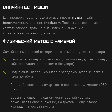
ОНЛАЙН-ТЕСТ МЫШИ
Для проверки polling rate и отзывчивости
мыши
— сайт
benchmarkdb.ru
или
cps-check.com
Показывает реальную
частоту опроса (должно быть близко к значению
установленному вами для мыши).
ФИЗИЧЕСКИЙ МЕТОД С КАМЕРОЙ
Самый точный способ замерить итоговый инпут лаг монитора:
Запустить таймер с точностью до миллисекунд (например,
сайт stopwatch-online.com в браузере)
Подключить второй монитор с заведомо нулевым лагом
(или ноутбук)
Снять оба экрана на смартфон в режиме slow-motion (960
fps)
Сравнить кадры: на одном мониторе таймер уже
показывает новое значение, на другом — ещё старое.
Разница — и есть инпут лаг