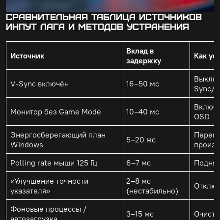
Сравнительная таблица источников
инпут лага и методов устранения
Вклад в
Источник
Как ус
задержку
Выключ
V-Sync включён
16–50 мс
Sync/F
Включи
Монитор без Game Mode
10–40 мс
OSD
Энергосберегающий план
Перекл
5–20 мс
Windows
произв
Polling rate мыши 125 Гц
6–7 мс
Поднят
«Улучшение точности
2–8 мс
Отключ
указателя»
(нестабильно)
Фоновые процессы /
3–15 мс
Очисти
автозагрузка