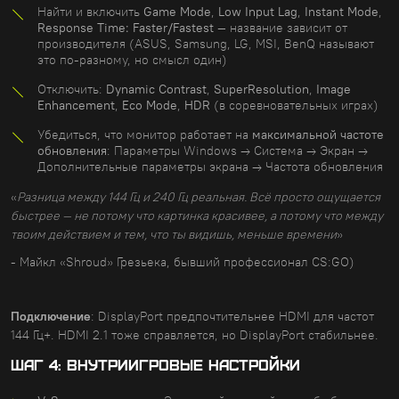
Найти и включить
Game Mode
,
Low Input Lag
,
Instant Mode
,
Response Time: Faster/Fastest
— название зависит от
производителя (ASUS, Samsung, LG, MSI, BenQ называют
это по-разному, но смысл один)
Отключить:
Dynamic Contrast
,
SuperResolution
,
Image
Enhancement
,
Eco Mode
,
HDR
(в соревновательных играх)
Убедиться, что монитор работает на
максимальной частоте
обновления
: Параметры Windows → Система → Экран →
Дополнительные параметры экрана → Частота обновления
«
Разница между 144 Гц и 240 Гц реальная. Всё просто ощущается
быстрее — не потому что картинка красивее, а потому что между
твоим действием и тем, что ты видишь, меньше времени
»
- Майкл «Shroud» Грезьека, бывший профессионал CS:GO)
Подключение
: DisplayPort предпочтительнее HDMI для частот
144 Гц+. HDMI 2.1 тоже справляется, но DisplayPort стабильнее.
ШАГ 4: ВНУТРИИГРОВЫЕ НАСТРОЙКИ