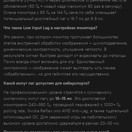
добавлять 20–60 мс) и через физическое ограничение частоты
обновления (60 Гц = новый кадр максимум 60 раз в секунду).
Смена монитора с 60 Гц на 144 Гц сама по себе уменьшает
потенциальный дисплейный лаг с 16.7 мс до 6.9 мс.
Что такое Low Input Lag в настройках монитора?
Это режим, при котором монитор пропускает большинство
этапов внутренней обработки изображения — шумоподавление,
динамическую контрастность, улучшение чёткости. В
результате сигнал быстрее доходит от видеокарты до матрицы.
Почти всегда стоит включать для игр. Единственный
компромисс — изображение может выглядеть чуть менее
«обработанным», но для геймплея это несущественно.
Какой инпут лаг допустим для киберспорта?
На профессиональном уровне стремятся к суммарному
системному инпут лагу до
10–15 мс
. Это достигается
мониторами 240–360 Гц, проводной периферией с 1000+ Гц
polling rate, Nvidia Reflex или AMD Anti-Lag, а также тщательной
оптимизацией ОС. Для уверенной игры на любительском/
высоком уровне достаточно удержаться в рамках 20–30 мс.