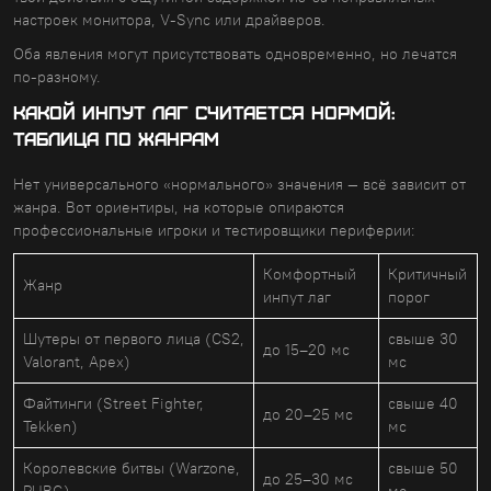
настроек монитора, V-Sync или драйверов.
Оба явления могут присутствовать одновременно, но лечатся
по-разному.
КАКОЙ ИНПУТ ЛАГ СЧИТАЕТСЯ НОРМОЙ:
ТАБЛИЦА ПО ЖАНРАМ
Нет универсального «нормального» значения — всё зависит от
жанра. Вот ориентиры, на которые опираются
профессиональные игроки и тестировщики периферии:
Комфортный
Критичный
Жанр
инпут лаг
порог
Шутеры от первого лица (CS2,
свыше 30
до 15–20 мс
Valorant, Apex)
мс
Файтинги (Street Fighter,
свыше 40
до 20–25 мс
Tekken)
мс
Королевские битвы (Warzone,
свыше 50
до 25–30 мс