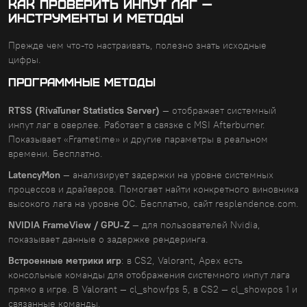
Как проверить инпут лаг —
инструменты и методы
Прежде чем что-то настраивать, полезно знать исходные
цифры.
ПРОГРАММНЫЕ МЕТОДЫ
RTSS (RivaTuner Statistics Server)
— отображает системный
инпут лаг в оверлее. Работает в связке с MSI Afterburner.
Показывает «Frametime» и другие параметры в реальном
времени. Бесплатно.
LatencyMon
— анализирует задержки на уровне системных
процессов и драйверов. Помогает найти конкретного виновника
высокого лага на уровне ОС. Бесплатно, сайт resplendence.com.
NVIDIA FrameView / GPU-Z
— для пользователей Nvidia,
показывает данные о задержке рендеринга.
Встроенные метрики игр
: в CS2, Valorant, Apex есть
консольные команды для отображения системного инпут лага
прямо в игре. В Valorant — cl_showfps 5, в CS2 — cl_showpos 1 и
связанные команды.