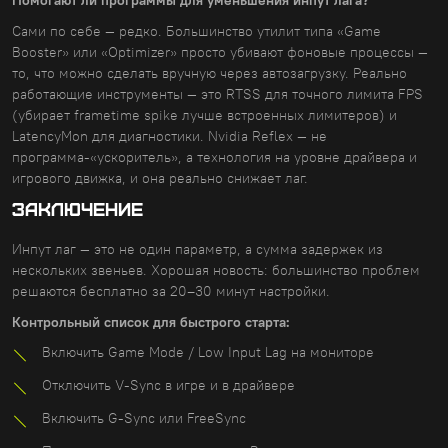
Помогают ли программы для уменьшения инпут лага?
Сами по себе — редко. Большинство утилит типа «Game
Booster» или «Optimizer» просто убивают фоновые процессы —
то, что можно сделать вручную через автозагрузку. Реально
работающие инструменты — это RTSS для точного лимита FPS
(убирает frametime spike лучше встроенных лимитеров) и
LatencyMon для диагностики. Nvidia Reflex — не
программа-«ускоритель», а технология на уровне драйвера и
игрового движка, и она реально снижает лаг.
Заключение
Инпут лаг — это не один параметр, а сумма задержек из
нескольких звеньев. Хорошая новость: большинство проблем
решаются бесплатно за 20–30 минут настройки.
Контрольный список для быстрого старта:
Включить Game Mode / Low Input Lag на мониторе
Отключить V-Sync в игре и в драйвере
Включить G-Sync или FreeSync