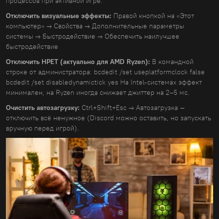
процессов при активной игре.
Отключить визуальные эффекты:
Правой кнопкой на «Этот
компьютер» → Свойства → Дополнительные параметры
системы → Быстродействие → Обеспечить наилучшее
быстродействие
Отключить HPET (актуально для AMD Ryzen):
В командной
строке от администратора: bcdedit /set useplatformclock false
bcdedit /set disabledynamictick yes На Intel-системах эффект
минимален, на Ryzen иногда снижает джиттер на 2–5 мс.
Очистить автозагрузку:
Ctrl+Shift+Esc → Автозагрузка —
отключить всё ненужное (Discord можно оставить, но запускать
вручную перед игрой).