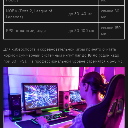
PUBG)
мс
MOBA (Dota 2, League of
свыше 60
до 30–40 мс
Legends)
мс
свыше 150
RPG, стратегии, инди
до 80–100 мс
мс
Для киберспорта и соревновательной игры принято считать
нормой суммарный системный инпут лаг до
16 мс
(один кадр
при 60 FPS). На профессиональном уровне стремятся к 5–8 мс.