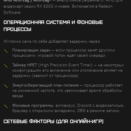
AMD Anti-Lag / Anti-Lag+
— аналогичное решение от AMD для
видеокарт серии RX 5000 и новее. Включается в Radeon
Software.
ОПЕРАЦИОННАЯ СИСТЕМА И ФОНОВЫЕ
ПРОЦЕССЫ
Windows сама по себе добавляет задержку через:
Планировщик задач
— если процессор занят другими
процессами, игровой поток ждёт своей очереди
Таймер HPET
(High Precision Event Timer) — на некоторых
конфигурациях его включение или отключение влияет на
задержку (зависит от процессора)
Энергосберегающий план питания
— процессор работает
на сниженной частоте, что увеличивает время обработки
ввода
Фоновые программы
: антивирус, Discord с видеозаписью,
браузер с открытыми вкладками, OBS в режиме записи
СЕТЕВЫЕ ФАКТОРЫ (ДЛЯ ОНЛАЙН-ИГР)