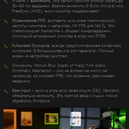
V-Sync — выключить
. Это самый простой способ убрать до
30–50 мс задержки. Взамен включить G-Sync (Nvidia) или
FreeSync (AMD), если монитор поддерживает.
Ограничение FPS
: выставить чуть ниже максимальной
частоты монитора — например, 141 FPS для 144 Гц. Это
стабилизирует frametime и убирает микрозадержки.
Используй встроенный лимитер в игре или RTSS.
Fullscreen Exclusive
: всегда предпочтительнее borderless
windowed. В большинстве игр это параметр «Полный
экран» в настройках дисплея.
Отключить: Motion Blur, Depth of Field, Film Grain,
Chromatic Aberration — они не влияют на инпут лаг
напрямую, но снижают FPS, что косвенно увеличивает
задержку.
Raw Input
— если в игре есть такая опция (CS2, Valorant),
обязательно включить. Это прямой ввод с мыши, минуя
обработку Windows.