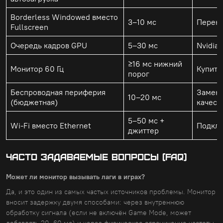
Borderless Windowed вместо
3–10 мс
Перекл
Fullscreen
Очередь кадров GPU
5–30 мс
Nvidia 
≥16 мс нижний
Монитор 60 Гц
Купить
порог
Беспроводная периферия
Замени
10–20 мс
(бюджетная)
качест
5–50 мс +
Wi-Fi вместо Ethernet
Подклю
джиттер
Часто задаваемые вопросы (FAQ)
Может ли монитор вызывать лаги в играх?
Да, и это один из самых частых источников проблемы. Монитор
вносит задержку двумя способами: через внутреннюю
обработку сигнала (если не включён Game Mode, может