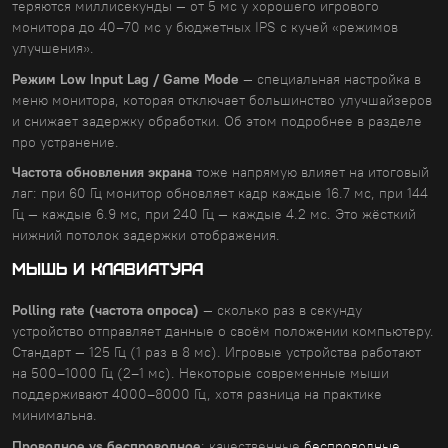
теряются миллисекунды — от 5 мс у хорошего игрового
монитора до 40–70 мс у бюджетных IPS с кучей «режимов
улучшения».
Режим Low Input Lag / Game Mode
— специальная настройка в
меню монитора, которая отключает большинство улучшайзеров
и снижает задержку обработки. Об этом подробнее в разделе
про устранение.
Частота обновления экрана
тоже напрямую влияет на итоговый
лаг: при 60 Гц монитор обновляет кадр каждые 16.7 мс, при 144
Гц — каждые 6.9 мс, при 240 Гц — каждые 4.2 мс. Это жёсткий
нижний потолок задержки отображения.
МЫШЬ И КЛАВИАТУРА
Polling rate (частота опроса)
— сколько раз в секунду
устройство отправляет данные о своём положении компьютеру.
Стандарт — 125 Гц (1 раз в 8 мс). Игровые устройства работают
на 500–1000 Гц (2–1 мс). Некоторые современные мыши
поддерживают 4000–8000 Гц, хотя разница на практике
минимальна.
Проводное vs беспроводное
: качественные
беспроводные