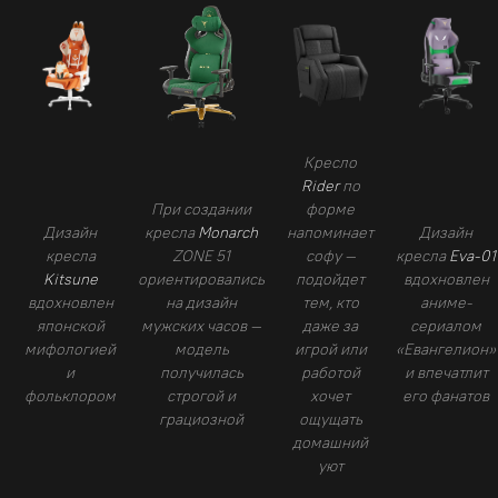
Кресло
Rider
по
При создании
форме
Дизайн
кресла
Monarch
напоминает
Дизайн
кресла
ZONE 51
софу —
кресла
Eva-01
Kitsune
ориентировались
подойдет
вдохновлен
вдохновлен
на дизайн
тем, кто
аниме-
японской
мужских часов —
даже за
сериалом
мифологией
модель
игрой или
«Евангелион»
и
получилась
работой
и впечатлит
фольклором
строгой и
хочет
его фанатов
грациозной
ощущать
домашний
уют