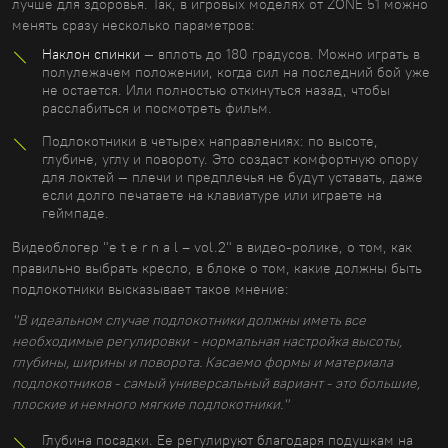
лучше для здоровья. Так, в игровых моделях от ZONE 51 можно
менять сразу несколько параметров:
Наклон спинки
— вплоть до 180 градусов. Можно играть в
полулежачем положении, когда сил на последний бой уже
не остается. Или полностью откинуться назад, чтобы
расслабиться и посмотреть фильм.
Подлокотники в четырех направлениях: по высоте,
глубине, углу и повороту. Это создаст комфортную опору
для локтей — плечи и предплечья не будут уставать, даже
если долго печатаете на клавиатуре или играете на
геймпаде.
Видеоблогер "e t e r n a l – vol.2" в видео-ролике, о том, как
правильно выбрать кресло, в блоке о том, какие должны быть
подлокотники высказывает такое мнение:
"В идеальном случае подлокотники должны иметь все
необходимые регулировки - нормальная настройка высоты,
глубины, ширины и поворота. Касаемо формы и материала
подлокотников - самый универсальный вариант - это большие,
плоские и немного мягкие подлокотники."
Глубина посадки. Ее регулируют благодаря подушкам на