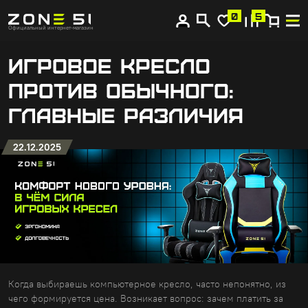
0
5
Главная
Блог
Официальный интернет-магазин
Главные 4 преимущества игровых кресел перед обычными
ИГРОВОЕ КРЕСЛО
ПРОТИВ ОБЫЧНОГО:
ГЛАВНЫЕ РАЗЛИЧИЯ
22.12.2025
Когда выбираешь компьютерное кресло, часто непонятно, из
чего формируется цена. Возникает вопрос: зачем платить за